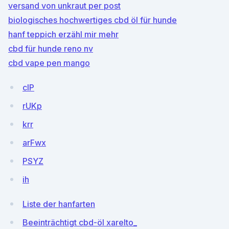
versand von unkraut per post
biologisches hochwertiges cbd öl für hunde
hanf teppich erzähl mir mehr
cbd für hunde reno nv
cbd vape pen mango
clP
rUKp
krr
arFwx
PSYZ
ih
Liste der hanfarten
Beeinträchtigt cbd-öl xarelto_