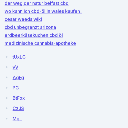
der weg der natur belfast cbd
wo kann ich cbd-öl in wales kaufen_
cesar weeds wiki
cbd unbegrenzt arizona
erdbeerkäsekuchen cbd öl
medizinische cannabis-apotheke
tUxLC
vV
AgFg
PG
BtFox
CzJS
MgL