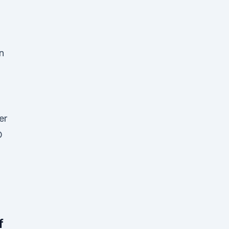
n
er
D
f