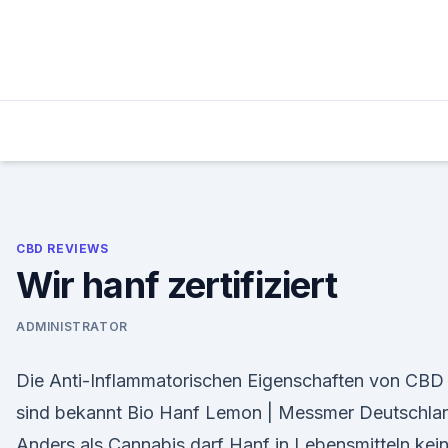
Skip
to
content
CBD REVIEWS
Wir hanf zertifiziert
ADMINISTRATOR
Die Anti-Inflammatorischen Eigenschaften von CBD
sind bekannt Bio Hanf Lemon | Messmer Deutschla
Anders als Cannabis darf Hanf in Lebensmitteln kei