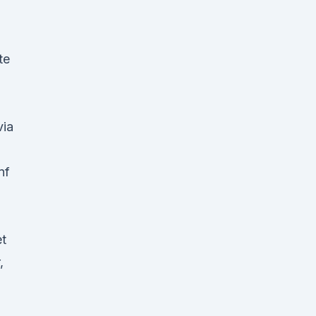
te
via
nf
et
,