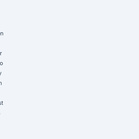
en
r
io
y
n
st
s