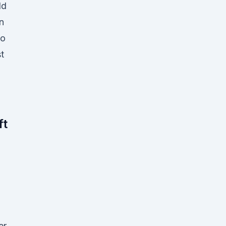
ld
n
to
t
ft
er