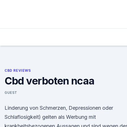
Skip
to
content
CBD REVIEWS
Cbd verboten ncaa
GUEST
Linderung von Schmerzen, Depressionen oder
Schlaflosigkeit) gelten als Werbung mit
krankheitsbezogenen Aussagen und sind wegen de