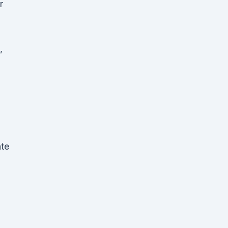
r
,
te