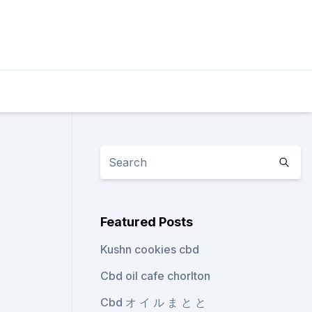
Featured Posts
Kushn cookies cbd
Cbd oil cafe chorlton
Cbd オ イ ル ま と と