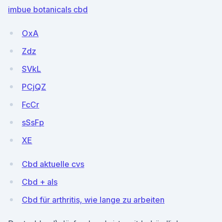
imbue botanicals cbd
OxA
Zdz
SVkL
PCjQZ
FcCr
sSsFp
XE
Cbd aktuelle cvs
Cbd + als
Cbd für arthritis, wie lange zu arbeiten