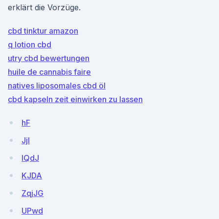
erklärt die Vorzüge.
cbd tinktur amazon
q lotion cbd
utry cbd bewertungen
huile de cannabis faire
natives liposomales cbd öl
cbd kapseln zeit einwirken zu lassen
hF
JjI
IQdJ
KJDA
ZqjJG
UPwd