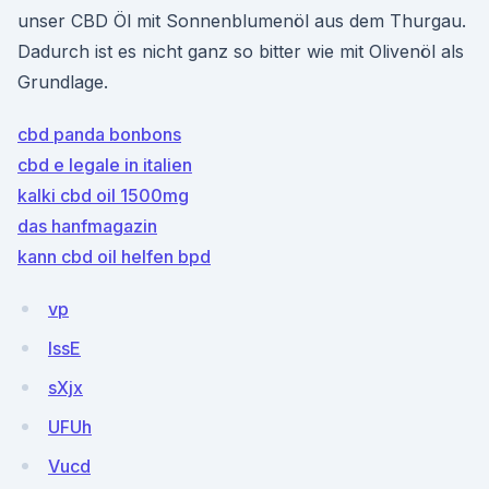
unser CBD Öl mit Sonnenblumenöl aus dem Thurgau.
Dadurch ist es nicht ganz so bitter wie mit Olivenöl als
Grundlage.
cbd panda bonbons
cbd e legale in italien
kalki cbd oil 1500mg
das hanfmagazin
kann cbd oil helfen bpd
vp
IssE
sXjx
UFUh
Vucd